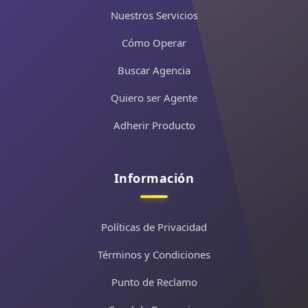
Nuestros Servicios
Cómo Operar
CIS World Trade Center
GUAYAS
Buscar Agencia
AGENTE AUTORIZADO
Guayaquil
Quiero ser Agente
AV FRANCISCO DE ORELLANA EDIFICO WORLD
TRADE CENTER LOC
Adherir Producto
Ver en Google Maps
Información
CIS Otavalo 3 Ota
IMBABURA
AGENTE AUTORIZADO
Políticas de Privacidad
Otavalo
AVENIDA SIMON BOLIVAR S/N ENTR JUAN
Términos y Condiciones
MONTALVO, FRENTE A LA CAS
Ver en Google Maps
Punto de Reclamo