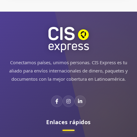
Ver en Google Maps
CIS Express Policentro
GUAYAS
PUNTO PROPIO
Guayaquil
CENTRO COMERCIAL POLICENTRO LOCAL 28
DIAGONAL A JUGUETON
Conectamos países, unimos personas. CIS Express es tu
aliado para envíos internacionales de dinero, paquetes y
Ver en Google Maps
documentos con la mejor cobertura en Latinoamérica.
CIS Santa Rosa
EL ORO
AGENTE AUTORIZADO
Santa Rosa
Enlaces rápidos
15 DE OCTUBRE S/N Y SUCRE
Ver en Google Maps